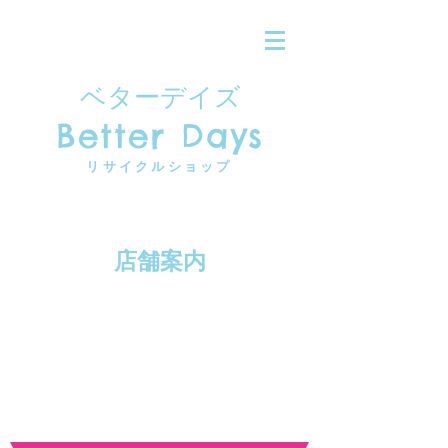
ベターデイズ
Better Days
​リサイクルショップ
​店舗案内
所在地
〒602-8387
京都市上京区今出川通七本松西入ル
東今小路町744-35
​ きぬがさビル１階
​ 今出川通沿い 北野天満宮から東へ徒歩１分