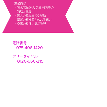
業務内容
・電化製品 家具 楽器 雑貨等の
買取と販売
​・家具の組み立てや移動
部屋の模様替えの
​お手伝い
・空家の整理／遺品整理
電話番号
075-406-1420
フリーダイヤル
0120-666-215
​
古物商許可番号
第
611221730026
号
京都府公安委員会
名称
​ 株式会社 ベターデイズ