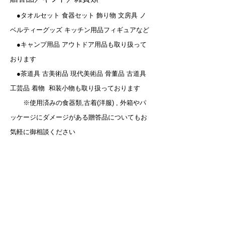
●タオルセット 食器セット 飾り物 文房具 ノ
ベルティーグッズ キッチン用品フィギュアなど
●キャンプ用品 アウトドア用品も取り扱って
おります
●茶道具 古美術品 現代美術品 骨董品 古道具
工芸品 着物 和装小物も取り扱っております
※使用済みの食器類,古着(洋服) , 外箱やパ
ッケージにダメージがある贈答品についてもお
気軽に御相談ください
その他
●自転車 電動工具 パソコン タブレットなど